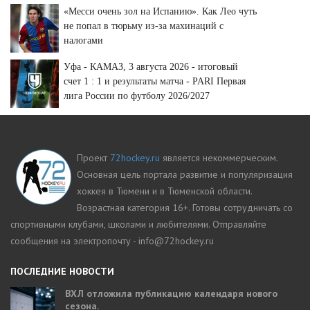
«Месси очень зол на Испанию». Как Лео чуть
не попал в тюрьму из-за махинаций с
налогами
Уфа - КАМАЗ, 3 августа 2026 - итоговый
счет 1 : 1 и результаты матча - PARI Первая
лига России по футболу 2026/2027
Проект
72hockey.ru
является некоммерческим.
Основная цель портала развитие и популяризация
хоккея в Тюмени и в Тюменской области.
Возрастная категория 16+. Готовы сотрудничать со
спортивными клубами, школами и любителями. Отправляйте
сообщения на электропочту - info@72hockey.ru
ПОСЛЕДНИЕ НОВОСТИ
ВХЛ отложила публикацию календаря нового
сезона.