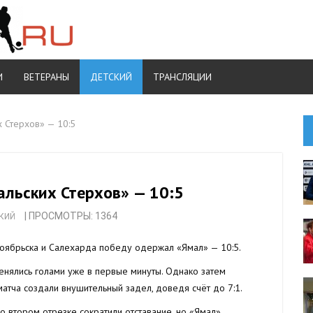
И
ВЕТЕРАНЫ
ДЕТСКИЙ
ТРАНСЛЯЦИИ
 Стерхов» — 10:5
альских Стерхов» — 10:5
| ПРОСМОТРЫ: 1364
КИЙ
оябрьска и Салехарда победу одержал «Ямал» — 10:5.
нялись голами уже в первые минуты. Однако затем
атча создали внушительный задел, доведя счёт до 7:1.
во втором отрезке сократили отставание, но «Ямал»