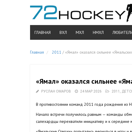
ГЛАВНАЯ
ВХЛ
МХЛ
НМХЛ
ЛЮБИТЕЛ
Главная
2011
/
«Ямал» оказался сильнее «Ямальских
«Ямал» оказался сильнее «Ям
РУСЛАН ОМАРОВ
24 МАР 2026
2011
,
ДЕТС
В противостоянии команд 2011 года рождения из Н
Начало встречи получилось равным — команды обме
салехардцы перехватили инициативу и к середине м
«Ямальские Стерхи» попытались вернуться в игру и 