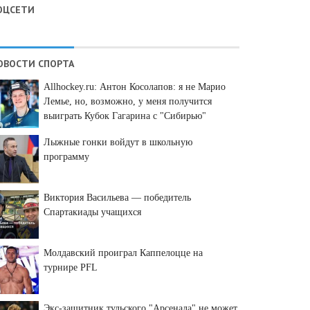
ОЦСЕТИ
ОВОСТИ СПОРТА
Allhockey.ru: Антон Косолапов: я не Марио
Лемье, но, возможно, у меня получится
выиграть Кубок Гагарина с "Сибирью"
Лыжные гонки войдут в школьную
программу
Виктория Васильева — победитель
Спартакиады учащихся
Молдавский проиграл Каппелоцце на
турнире PFL
Экс-защитник тульского "Арсенала" не может