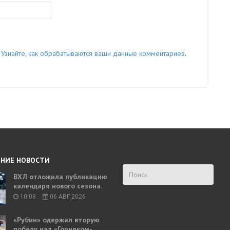
.
Узнайте, как обрабатываются ваши данные комментариев
.
НИЕ НОВОСТИ
ВХЛ отложила публикацию
календаря нового сезона.
10:08
06 АВГ 2026
«Рубин» одержал вторую
победу над «Горняком-