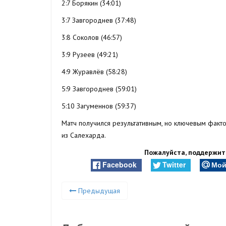
2:7 Борякин (34:01)
3:7 Завгороднев (37:48)
3:8 Соколов (46:57)
3:9 Рузеев (49:21)
4:9 Журавлёв (58:28)
5:9 Завгороднев (59:01)
5:10 Загуменнов (59:37)
Матч получился результативным, но ключевым факт
из Салехарда.
Пожалуйста, поддержите
Facebook
Twitter
Мой
Предыдущая