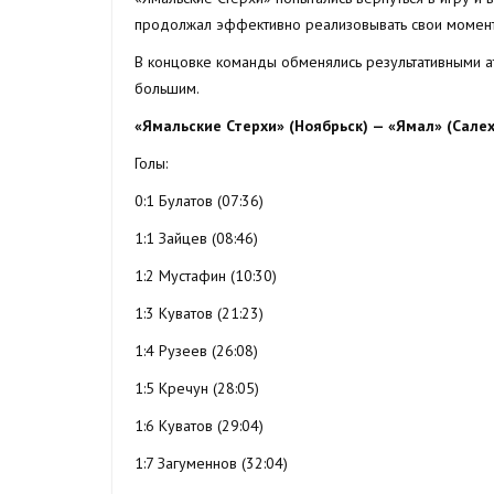
продолжал эффективно реализовывать свои момен
В концовке команды обменялись результативными а
большим.
«Ямальские Стерхи» (Ноябрьск) — «Ямал» (Салех
Голы:
0:1 Булатов (07:36)
1:1 Зайцев (08:46)
1:2 Мустафин (10:30)
1:3 Куватов (21:23)
1:4 Рузеев (26:08)
1:5 Кречун (28:05)
1:6 Куватов (29:04)
1:7 Загуменнов (32:04)