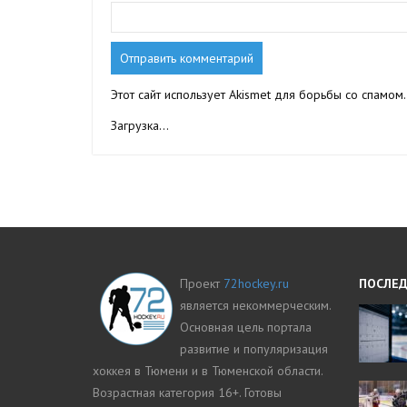
Этот сайт использует Akismet для борьбы со спамом
Загрузка...
Проект
72hockey.ru
ПОСЛЕД
является некоммерческим.
Основная цель портала
развитие и популяризация
хоккея в Тюмени и в Тюменской области.
Возрастная категория 16+. Готовы