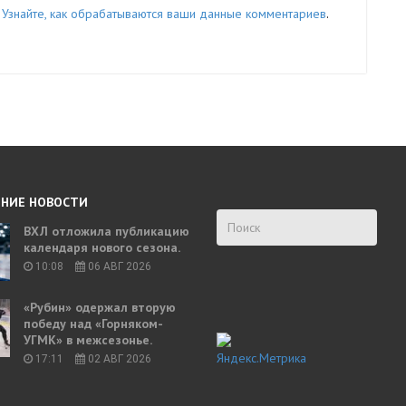
.
Узнайте, как обрабатываются ваши данные комментариев
.
НИЕ НОВОСТИ
ВХЛ отложила публикацию
календаря нового сезона.
10:08
06 АВГ 2026
«Рубин» одержал вторую
победу над «Горняком-
УГМК» в межсезонье.
17:11
02 АВГ 2026