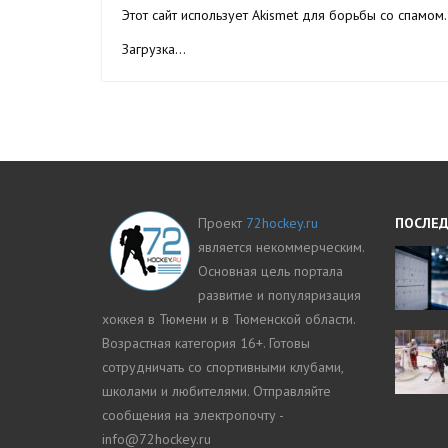
Этот сайт использует Akismet для борьбы со спамом
Загрузка...
Проект
72hockey.ru
ПОСЛЕД
является некоммерческим.
Основная цель портала
развитие и популяризация
хоккея в Тюмени и в Тюменской области.
Возрастная категория 16+. Готовы
сотрудничать со спортивными клубами,
школами и любителями. Отправляйте
сообщения на электропочту -
info@72hockey.ru