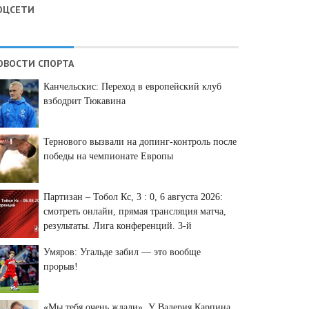
ОЦСЕТИ
ОВОСТИ СПОРТА
Канчельскис: Переход в европейский клуб
взбодрит Тюкавина
Тернового вызвали на допинг-контроль после
победы на чемпионате Европы
Партизан – Тобол Кс, 3 : 0, 6 августа 2026:
смотреть онлайн, прямая трансляция матча,
результаты. Лига конференций. 3-й
отборочный раунд.
Умяров: Угальде забил — это вообще
прорыв!
«Мы тебя очень ждали». У Валерия Карпина