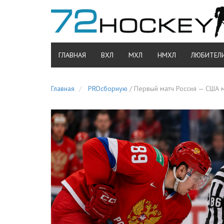
ГЛАВНАЯ
ВХЛ
МХЛ
НМХЛ
ЛЮБИТЕЛ
Главная
PROсборную
/
Первый матч Россия — США м