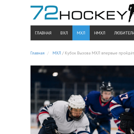
ГЛАВНАЯ
ВХЛ
МХЛ
НМХЛ
ЛЮБИТЕЛ
Главная
МХЛ
/
Кубок Вызова МХЛ впервые пройдёт