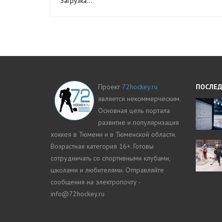
Загрузка...
Проект
72hockey.ru
ПОСЛЕД
является некоммерческим.
Основная цель портала
развитие и популяризация
хоккея в Тюмени и в Тюменской области.
Возрастная категория 16+. Готовы
сотрудничать со спортивными клубами,
школами и любителями. Отправляйте
сообщения на электропочту -
info@72hockey.ru