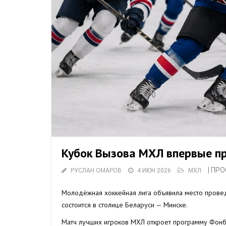
Кубок Вызова МХЛ впервые п
| ПР
РУСЛАН ОМАРОВ
4 ИЮН 2026
МХЛ
Молодёжная хоккейная лига объявила место провед
состоится в столице Беларуси — Минске.
Матч лучших игроков МХЛ откроет программу Фонб