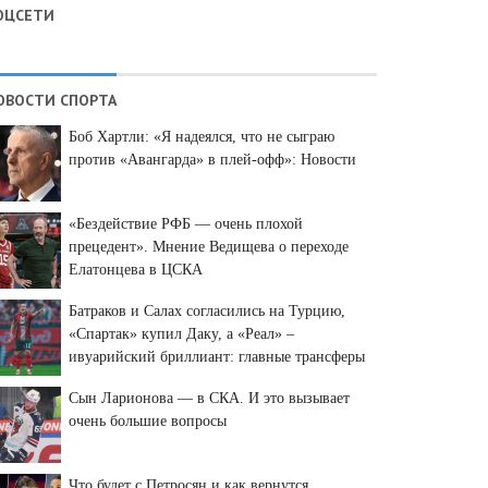
ОЦСЕТИ
ОВОСТИ СПОРТА
Боб Хартли: «Я надеялся, что не сыграю
против «Авангарда» в плей-офф»: Новости
«Бездействие РФБ — очень плохой
прецедент». Мнение Ведищева о переходе
Елатонцева в ЦСКА
Батраков и Салах согласились на Турцию,
«Спартак» купил Даку, а «Реал» –
ивуарийский бриллиант: главные трансферы
и слухи недели
Сын Ларионова — в СКА. И это вызывает
очень большие вопросы
Что будет с Петросян и как вернутся