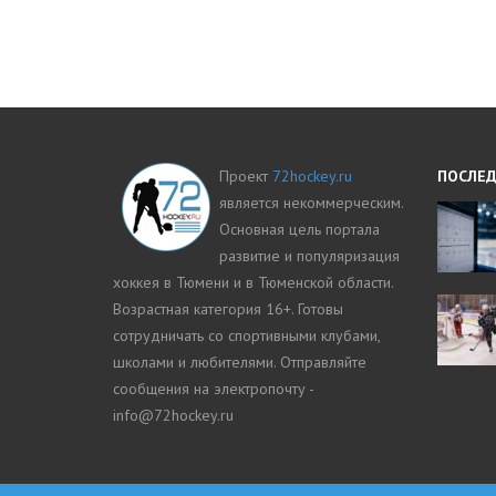
Проект
72hockey.ru
ПОСЛЕД
является некоммерческим.
Основная цель портала
развитие и популяризация
хоккея в Тюмени и в Тюменской области.
Возрастная категория 16+. Готовы
сотрудничать со спортивными клубами,
школами и любителями. Отправляйте
сообщения на электропочту -
info@72hockey.ru