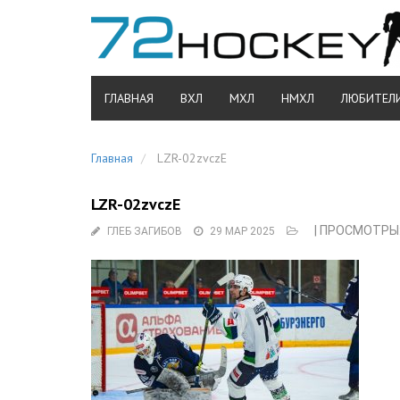
ГЛАВНАЯ
ВХЛ
МХЛ
НМХЛ
ЛЮБИТЕЛ
Главная
LZR-02zvczE
LZR-02zvczE
| ПРОСМОТРЫ:
ГЛЕБ ЗАГИБОВ
29 МАР 2025