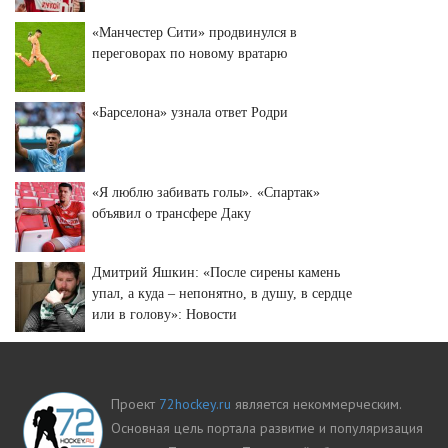
«Манчестер Сити» продвинулся в
переговорах по новому вратарю
«Барселона» узнала ответ Родри
«Я люблю забивать голы». «Спартак»
объявил о трансфере Даку
Дмитрий Яшкин: «После сирены камень
упал, а куда – непонятно, в душу, в сердце
или в голову»: Новости
Проект
72hockey.ru
является некоммерческим.
Основная цель портала развитие и популяризация