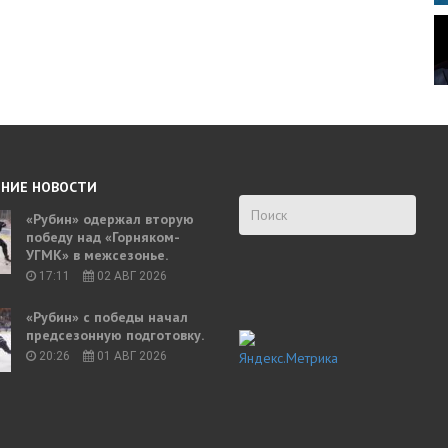
НИЕ НОВОСТИ
«Рубин» одержал вторую
победу над «Горняком-
УГМК» в межсезонье.
17:11
02 АВГ 2026
«Рубин» с победы начал
предсезонную подготовку.
20:26
01 АВГ 2026