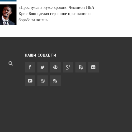
«Проснулся в луже крови». Чемпион НБА
Крис Бош сделал страшное признание о
борьбе за жизнь
НАШИ СОЦСЕТИ