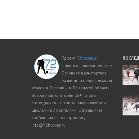
Проект
72hockey.ru
ПОСЛЕД
является некоммерческим.
Основная цель портала
развитие и популяризация
хоккея в Тюмени и в Тюменской области.
Возрастная категория 16+. Готовы
сотрудничать со спортивными клубами,
школами и любителями. Отправляйте
сообщения на электропочту -
info@72hockey.ru