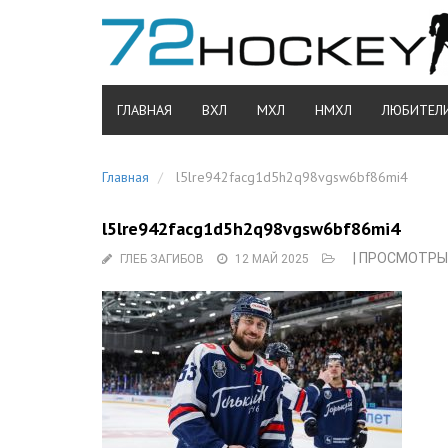
ГЛАВНАЯ
ВХЛ
МХЛ
НМХЛ
ЛЮБИТЕЛ
Главная
l5lre942facg1d5h2q98vgsw6bf86mi4
l5lre942facg1d5h2q98vgsw6bf86mi4
| ПРОСМОТРЫ:
ГЛЕБ ЗАГИБОВ
12 МАЙ 2025