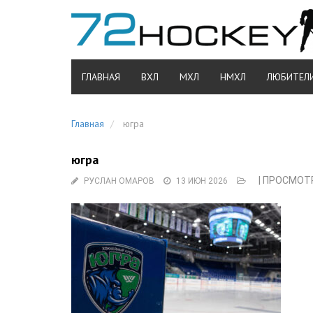
ГЛАВНАЯ
ВХЛ
МХЛ
НМХЛ
ЛЮБИТЕЛ
Главная
югра
югра
| ПРОСМОТР
РУСЛАН ОМАРОВ
13 ИЮН 2026