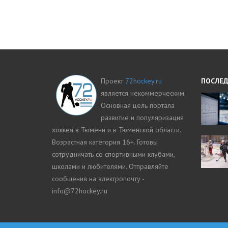
Проект
72hockey.ru
ПОСЛЕД
является некоммерческим.
Основная цель портала
развитие и популяризация
хоккея в Тюмени и в Тюменской области.
Возрастная категория 16+. Готовы
сотрудничать со спортивными клубами,
школами и любителями. Отправляйте
сообщения на электропочту -
info@72hockey.ru