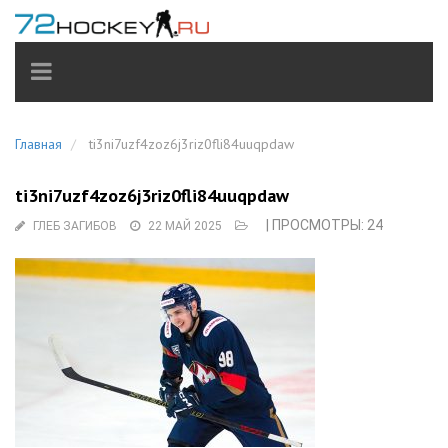
TOGGLE
NAVIGATION
Главная
ti3ni7uzf4zoz6j3riz0fli84uuqpdaw
ti3ni7uzf4zoz6j3riz0fli84uuqpdaw
| ПРОСМОТРЫ: 24
ГЛЕБ ЗАГИБОВ
22 МАЙ 2025