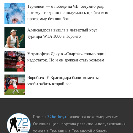
Терновой — о победе на ЧЕ: безумно рад,
потому что давно не получалось пройти всю
программу без ошибок
Александрова вышла в четвёртый круг
турнира WTA 1000 в Торонто
У трансфера Даку в «Спартак» только один
недостаток. Но и он должен стать козырем
Воробьев: У Краснодара были моменты,
чтобы забить второй гол
Проект
72hockey.ru
является некоммерческим.
Основная цель портала развитие и популяризация
хоккея в Тюмени и в Тюменской области.