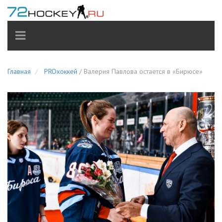
TOGGLE
NAVIGATION
Главная
PROхоккей
/
Валерия Павлова остается в «Бирюсе»