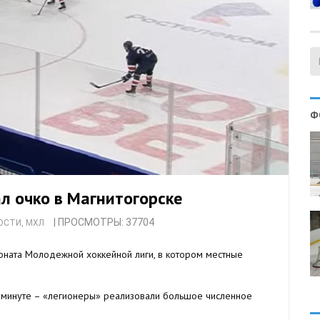
Ф
л очко в Магнитогорске
| ПРОСМОТРЫ: 37704
ОСТИ
,
МХЛ
ионата Молодежной хоккейной лиги, в котором местные
й минуте – «легионеры» реализовали большое численное