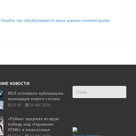
.
Узнайте, как обрабатываются ваши данные комментариев
.
НИЕ НОВОСТИ
ВХЛ отложила публикацию
календаря нового сезона.
10:08
06 АВГ 2026
«Рубин» одержал вторую
победу над «Горняком-
УГМК» в межсезонье.