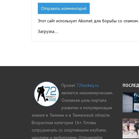
Этот сайт использует Akismet для борьбы со спамом
Загрузка...
Проект
72hockey.ru
ПОСЛЕД
является некоммерческим.
Основная цель портала
развитие и популяризация
хоккея в Тюмени и в Тюменской области.
Возрастная категория 16+. Готовы
сотрудничать со спортивными клубами,
школами и любителями. Отправляйте