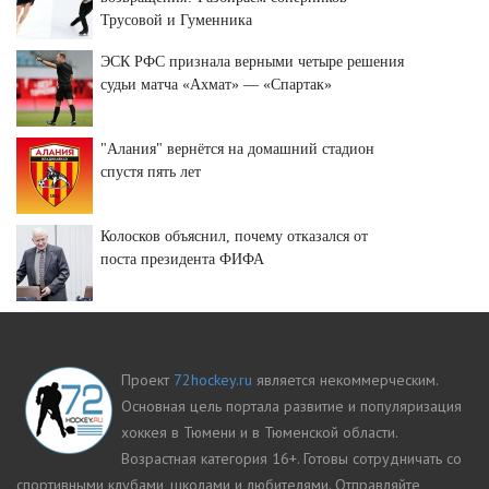
Трусовой и Гуменника
ЭСК РФС признала верными четыре решения
судьи матча «Ахмат» — «Спартак»
"Алания" вернётся на домашний стадион
спустя пять лет
Колосков объяснил, почему отказался от
поста президента ФИФА
Проект
72hockey.ru
является некоммерческим.
Основная цель портала развитие и популяризация
хоккея в Тюмени и в Тюменской области.
Возрастная категория 16+. Готовы сотрудничать со
спортивными клубами, школами и любителями. Отправляйте