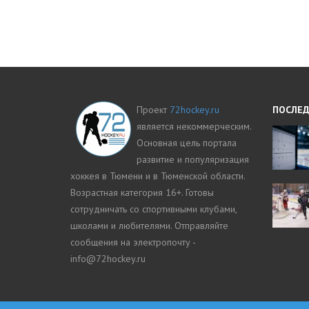
Проект
72hockey.ru
ПОСЛЕД
является некоммерческим.
Основная цель портала
развитие и популяризация
хоккея в Тюмени и в Тюменской области.
Возрастная категория 16+. Готовы
сотрудничать со спортивными клубами,
школами и любителями. Отправляйте
сообщения на электропочту -
info@72hockey.ru