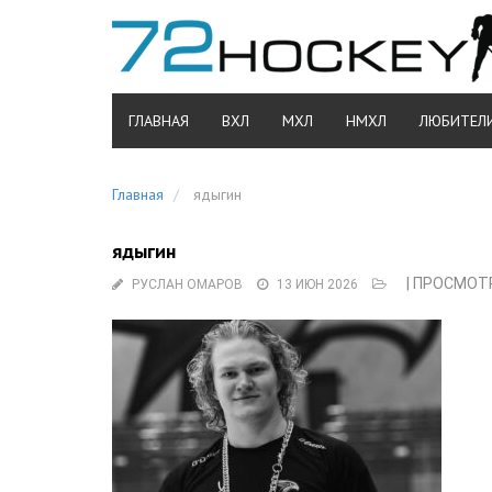
ГЛАВНАЯ
ВХЛ
МХЛ
НМХЛ
ЛЮБИТЕЛ
Главная
ядыгин
ядыгин
| ПРОСМОТР
РУСЛАН ОМАРОВ
13 ИЮН 2026