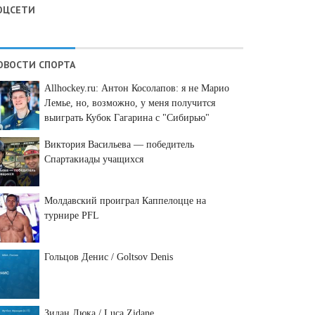
ОЦСЕТИ
ОВОСТИ СПОРТА
Allhockey.ru: Антон Косолапов: я не Марио
Лемье, но, возможно, у меня получится
выиграть Кубок Гагарина с "Сибирью"
Виктория Васильева — победитель
Спартакиады учащихся
Молдавский проиграл Каппелоцце на
турнире PFL
Гольцов Денис / Goltsov Denis
Зидан Люка / Luca Zidane