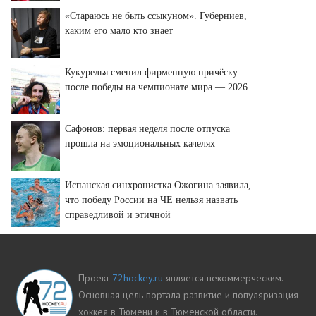
«Стараюсь не быть ссыкуном». Губерниев,
каким его мало кто знает
Кукурелья сменил фирменную причёску
после победы на чемпионате мира — 2026
Сафонов: первая неделя после отпуска
прошла на эмоциональных качелях
Испанская синхронистка Ожогина заявила,
что победу России на ЧЕ нельзя назвать
справедливой и этичной
Проект
72hockey.ru
является некоммерческим.
Основная цель портала развитие и популяризация
хоккея в Тюмени и в Тюменской области.