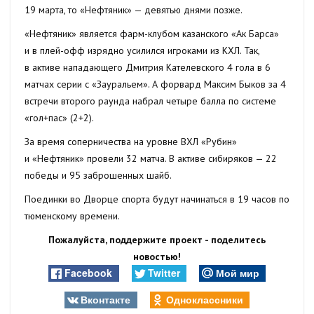
19 марта, то «Нефтяник» — девятью днями позже.
«Нефтяник» является фарм-клубом казанского «Ак Барса»
и в плей-офф изрядно усилился игроками из КХЛ. Так,
в активе нападающего Дмитрия Кателевского 4 гола в 6
матчах серии с «Зауральем». А форвард Максим Быков за 4
встречи второго раунда набрал четыре балла по системе
«гол+пас» (2+2).
За время соперничества на уровне ВХЛ «Рубин»
и «Нефтяник» провели 32 матча. В активе сибиряков — 22
победы и 95 заброшенных шайб.
Поединки во Дворце спорта будут начинаться в 19 часов по
тюменскому времени.
Пожалуйста, поддержите проект - поделитесь
новостью!
Facebook
Twitter
Мой мир
Вконтакте
Одноклассники