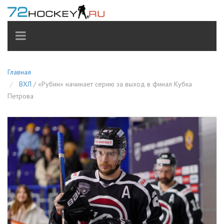
TOGGLE
NAVIGATION
Главная
ВХЛ
/
«Рубин» начинает серию за выход в финал Кубка
Петрова