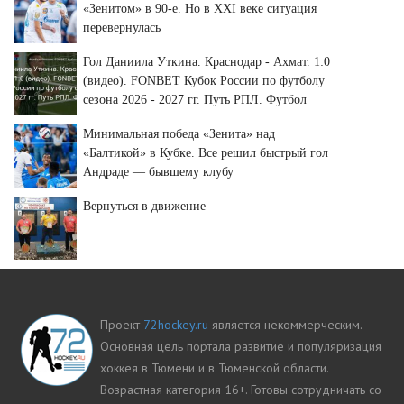
«Зенитом» в 90-е. Но в XXI веке ситуация
перевернулась
Гол Даниила Уткина. Краснодар - Ахмат. 1:0
(видео). FONBET Кубок России по футболу
сезона 2026 - 2027 гг. Путь РПЛ. Футбол
Минимальная победа «Зенита» над
«Балтикой» в Кубке. Все решил быстрый гол
Андраде — бывшему клубу
Вернуться в движение
Проект
72hockey.ru
является некоммерческим.
Основная цель портала развитие и популяризация
хоккея в Тюмени и в Тюменской области.
Возрастная категория 16+. Готовы сотрудничать со