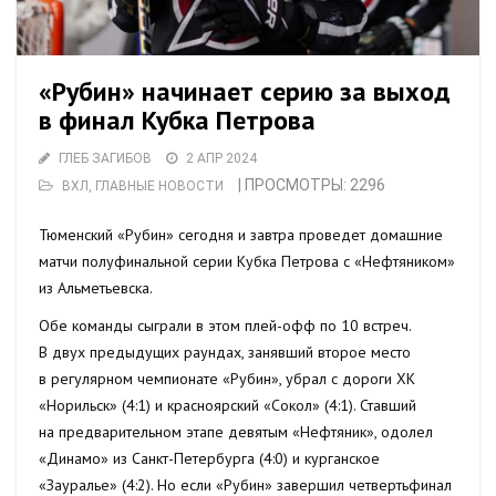
«Рубин» начинает серию за выход
в финал Кубка Петрова
ГЛЕБ ЗАГИБОВ
2 АПР 2024
| ПРОСМОТРЫ: 2296
ВХЛ
,
ГЛАВНЫЕ НОВОСТИ
Тюменский «Рубин» сегодня и завтра проведет домашние
матчи полуфинальной серии Кубка Петрова с «Нефтяником»
из Альметьевска.
Обе команды сыграли в этом плей-офф по 10 встреч.
В двух предыдущих раундах, занявший второе место
в регулярном чемпионате «Рубин», убрал с дороги ХК
«Норильск» (4:1) и красноярский «Сокол» (4:1). Ставший
на предварительном этапе девятым «Нефтяник», одолел
«Динамо» из Санкт-Петербурга (4:0) и курганское
«Зауралье» (4:2). Но если «Рубин» завершил четвертьфинал