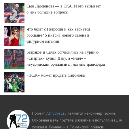
Сын Ларионова — в СКА. И это вызывает
очень большие вопросы
Что будет с Петросян и как вернутся
россияне? 5 интриг нового сезона в
фигурном катании
Батраков и Салах согласились на Турцию,
«Спартак» купил Даку, а «Реал» –
ивуарийский бриллиант: главные трансферы
и слухи недели
«ПСЖ» может продать Сафонова
Проект
72hockey.ru
является некоммерческим.
Основная цель портала развитие и популяризация
хоккея в Тюмени и в Тюменской области.