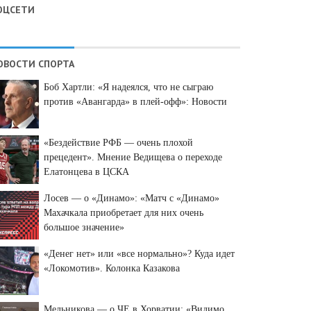
ОЦСЕТИ
ОВОСТИ СПОРТА
Боб Хартли: «Я надеялся, что не сыграю
против «Авангарда» в плей-офф»: Новости
«Бездействие РФБ — очень плохой
прецедент». Мнение Ведищева о переходе
Елатонцева в ЦСКА
Лосев — о «Динамо»: «Матч с «Динамо»
Махачкала приобретает для них очень
большое значение»
«Денег нет» или «все нормально»? Куда идет
«Локомотив». Колонка Казакова
Мельникова — о ЧЕ в Хорватии: «Видимо,