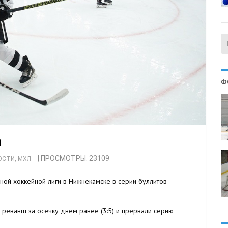
Ф
я
| ПРОСМОТРЫ: 23109
ОСТИ
,
МХЛ
ой хоккейной лиги в Нижнекамске в серии буллитов
 реванш за осечку днем ранее (3:5) и прервали серию