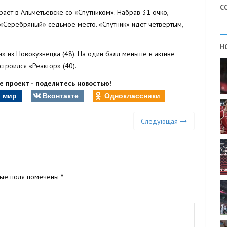
С
ает в Альметьевске со «Спутником». Набрав 31 очко,
 «Серебряный» седьмое место. «Спутник» идет четвертым,
Н
 из Новокузнецка (48). На один балл меньше в активе
троился «Реактор» (40).
 проект - поделитесь новостью!
 мир
Вконтакте
Одноклассники
Следующая
ные поля помечены
*