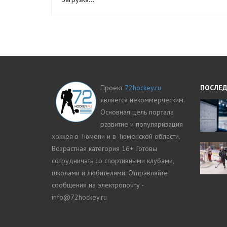
Проект
72hockey.ru
ПОСЛЕД
является некоммерческим.
Основная цель портала
развитие и популяризация
хоккея в Тюмени и в Тюменской области.
Возрастная категория 16+. Готовы
сотрудничать со спортивными клубами,
школами и любителями. Отправляйте
сообщения на электропочту -
info@72hockey.ru