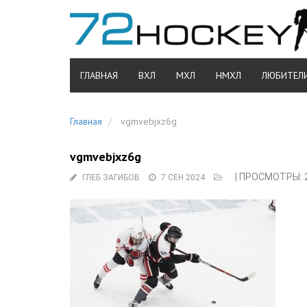
ГЛАВНАЯ
ВХЛ
МХЛ
НМХЛ
ЛЮБИТЕЛ
Главная
vgmvebjxz6g
vgmvebjxz6g
| ПРОСМОТРЫ: 
ГЛЕБ ЗАГИБОВ
7 СЕН 2024