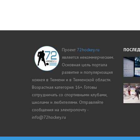
Проект
72hockey.ru
ПОСЛЕД
является некоммерческим.
Основная цель портала
развитие и популяризация
хоккея в Тюмени и в Тюменской области.
Возрастная категория 16+. Готовы
сотрудничать со спортивными клубами,
школами и любителями. Отправляйте
сообщения на электропочту -
info@72hockey.ru