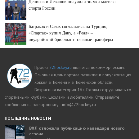
Денисов и Левашов получили значки мастера
спорта России
Батраков и Салах согласились на Турцию,
«Спартак» купил Даку, а «Реал» –
ивуарийский бриллиант: главные трансферы
и слухи недели
Проект
72hockey.ru
является некоммерческим.
Основная цель портала развитие и популяризация
хоккея в Тюмени и в Тюменской области.
Возрастная категория 16+. Готовы сотрудничать со
спортивными клубами, школами и любителями. Отправляйте
сообщения на электропочту - info@72hockey.ru
ПОСЛЕДНИЕ НОВОСТИ
ВХЛ отложила публикацию календаря нового
сезона.