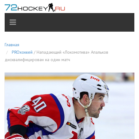
TOGGLE
NAVIGATION
Главная
PROхоккей
/
Нападающий «Локомотива» Апальков
дисквалифицирован на один матч