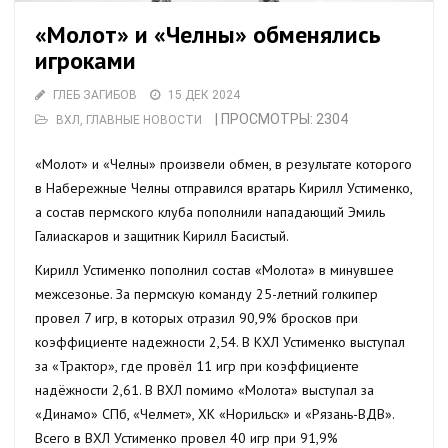
«Молот» и «Челны» обменялись
игроками
ГЛЕБ ЗАГИБОВ
15 ДЕК 2024
| ПРОСМОТРЫ: 2304
ВХЛ
,
ГЛАВНЫЕ НОВОСТИ
«Молот» и «Челны» произвели обмен, в результате которого
в Набережные Челны отправился вратарь Кирилл Устименко,
а состав пермского клуба пополнили нападающий Эмиль
Галиаскаров и защитник Кирилл Басистый.
Кирилл Устименко пополнил состав «Молота» в минувшее
межсезонье. За пермскую команду 25-летний голкипер
провел 7 игр, в которых отразил 90,9% бросков при
коэффициенте надежности 2,54. В КХЛ Устименко выступал
за «Трактор», где провёл 11 игр при коэффициенте
надёжности 2,61. В ВХЛ помимо «Молота» выступал за
«Динамо» СПб, «Челмет», ХК «Норильск» и «Рязань-ВДВ».
Всего в ВХЛ Устименко провел 40 игр при 91,9%