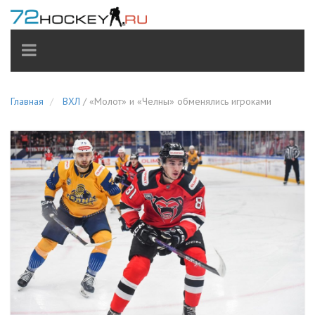
TOGGLE
NAVIGATION
Главная
ВХЛ
/
«Молот» и «Челны» обменялись игроками