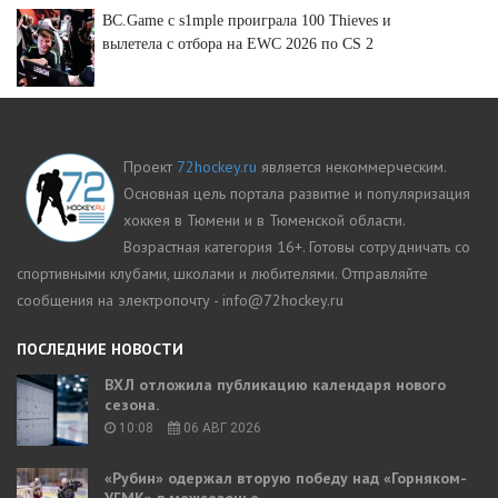
BC.Game с s1mple проиграла 100 Thieves и
вылетела с отбора на EWC 2026 по CS 2
Проект
72hockey.ru
является некоммерческим.
Основная цель портала развитие и популяризация
хоккея в Тюмени и в Тюменской области.
Возрастная категория 16+. Готовы сотрудничать со
спортивными клубами, школами и любителями. Отправляйте
сообщения на электропочту - info@72hockey.ru
ПОСЛЕДНИЕ НОВОСТИ
ВХЛ отложила публикацию календаря нового
сезона.
10:08
06 АВГ 2026
«Рубин» одержал вторую победу над «Горняком-
УГМК» в межсезонье.