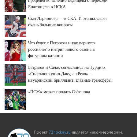
прецедент». Мнение Ведищева о переходе
Елатонцева в ЦСКА
Сын Ларионова — в СКА. И это вызывает
очень большие вопросы
Что будет с Петросян и как вернутся
россияне? 5 интриг нового сезона в
фигурном катании
Батраков и Салах согласились на Турцию,
«Спартак» купил Даку, а «Реал» –
ивуарийский бриллиант: главные трансферы
и слухи недели
«ПСЖ» может продать Сафонова
Проект
72hockey.ru
является некоммерческим.