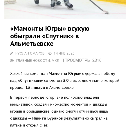
«Мамонты Югры» всухую
обыграли «Спутник» в
Альметьевске
РУСЛАН ОМАРОВ
14 ЯНВ 2026
| ПРОСМОТРЫ: 2316
ГЛАВНЫЕ НОВОСТИ
,
МХЛ
Хоккейная команда «
Мамонты Югры»
одержала победу
над «
Спутником»
со счётом
3:0
в выездном матче, который
прошёл
13 января
в Альметьевске.
В первом периоде югорчане полностью владели
инициативой, создали множество моментов и дважды
играли в большинстве, однако смогли отличиться лишь
однажды —
Никита Бураков
результативно сыграл на
пятаке и открыл счёт.