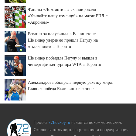
Фанаты «Локомотива» скандировали
«Усиляйте нашу команду!» на матче РПЛ с
«Акроном»
Реванш за полуфинал в Вашингтоне.
Шнайдер уверенно прошла Пегулу на
«тысячнике» в Торонто
Шнайдер победила Пегулу и вышла в
четвертьфинал турнира WTA в Торонто
Александрова обыграла первую ракетку мира.
Главная победа Екатерины в сезоне
Проект
72hockey.ru
является некоммерческим.
Основная цель портала развитие и популяризация