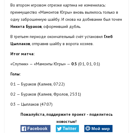
Во втором игровом отрезке картина не изменилась:
преимущество «Мамонтов Югры» вновь вылилось только в
одну заброшенную шайбу. И снова на добивании был точен
Никита Бураков
, оформивший дубль.
В третьем периоде окончательный счёт установил
Глеб
Цыплаков
, отправив шайбу в ворота хозяев.
Итог матча:
«Спутник» — «Мамонты Югры» —
0:3
(0:1, 0:1, 0:1)
Голы:
0:1 — Бураков (Калиев, 07:22)
0:2 — Бураков (Калиев, Фролов, 25:31)
0:3 — Цыплаков (47:07)
Пожалуйста, поддержите проект - поделитесь
новостью!
Facebook
Twitter
Мой мир