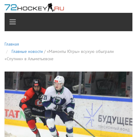
TOGGLE
NAVIGATION
Главная
Главные новости
/
«Мамонты Югры» всухую обыграли
«Спутник» в Альметьевске