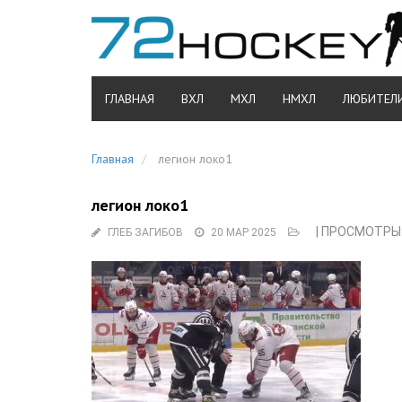
ГЛАВНАЯ
ВХЛ
МХЛ
НМХЛ
ЛЮБИТЕЛ
Главная
легион локо1
легион локо1
| ПРОСМОТРЫ:
ГЛЕБ ЗАГИБОВ
20 МАР 2025