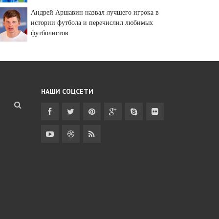
Андрей Аршавин назвал лучшего игрока в
истории футбола и перечислил любимых
футболистов
НАШИ СОЦСЕТИ