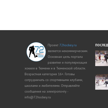
Проект
72hockey.ru
ПОСЛЕД
является некоммерческим.
Основная цель портала
развитие и популяризация
хоккея в Тюмени и в Тюменской области.
Возрастная категория 16+. Готовы
сотрудничать со спортивными клубами,
школами и любителями. Отправляйте
сообщения на электропочту -
info@72hockey.ru