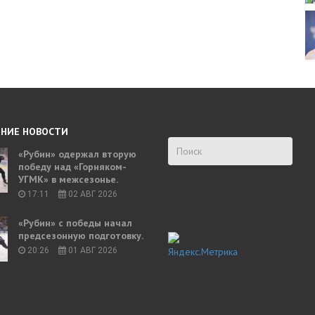
НИЕ НОВОСТИ
«Рубин» одержал вторую
победу над «Горняком-
УГМК» в межсезонье.
17:11
02 АВГ 2026
«Рубин» с победы начал
предсезонную подготовку.
20:26
01 АВГ 2026