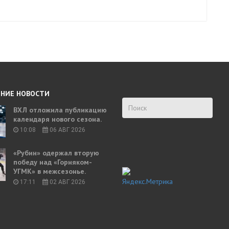
НИЕ НОВОСТИ
ВХЛ отложила публикацию
календаря нового сезона.
10:08
06 АВГ 2026
«Рубин» одержал вторую
победу над «Горняком-
УГМК» в межсезонье.
17:11
02 АВГ 2026