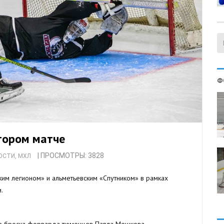
Ф
тором матче
| ПРОСМОТРЫ: 3828
ОСТИ
,
МХЛ
им легионом» и альметьевским «Спутником» в рамках
.
сле броска форварда тюменцев Павла Мешкова.