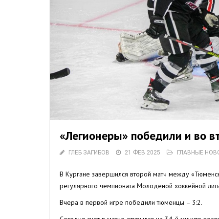
«Легионеры» победили и во в
ГЛЕБ ЗАГИБОВ
21 ФЕВ 2025
ГЛАВНЫЕ НОВ
В Кургане завершился второй матч между «Тюменск
регулярного чемпионата Молоденой хоккейной лиги
Вчера в первой игре победили тюменцы – 3:2.
Сегодня счет в матче открылся на 34-й минуте по