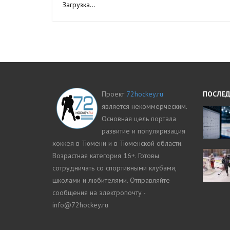
Загрузка...
Проект
72hockey.ru
ПОСЛЕД
является некоммерческим.
Основная цель портала
развитие и популяризация
хоккея в Тюмени и в Тюменской области.
Возрастная категория 16+. Готовы
сотрудничать со спортивными клубами,
школами и любителями. Отправляйте
сообщения на электропочту -
info@72hockey.ru