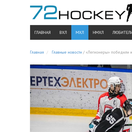
ГЛАВНАЯ
ВХЛ
МХЛ
НМХЛ
ЛЮБИТЕЛ
Главная
Главные новости
/
«Легионеры» победили и