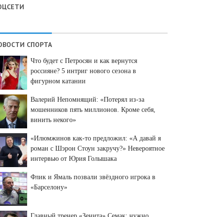
ОЦСЕТИ
ОВОСТИ СПОРТА
Что будет с Петросян и как вернутся
россияне? 5 интриг нового сезона в
фигурном катании
Валерий Непомнящий: «Потерял из-за
мошенников пять миллионов. Кроме себя,
винить некого»
«Илюмжинов как-то предложил: «А давай я
роман с Шэрон Стоун закручу?» Невероятное
интервью от Юрия Голышака
Флик и Ямаль позвали звёздного игрока в
«Барселону»
Главный тренер «Зенита» Семак: нужно