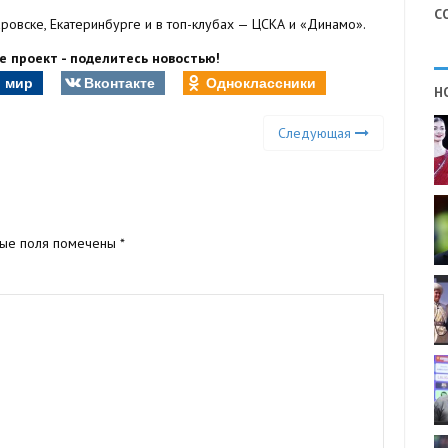
С
аровске, Екатеринбурге и в топ-клубах — ЦСКА и «Динамо».
 проект - поделитесь новостью!
 мир
Вконтакте
Одноклассники
Н
Следующая
ные поля помечены
*