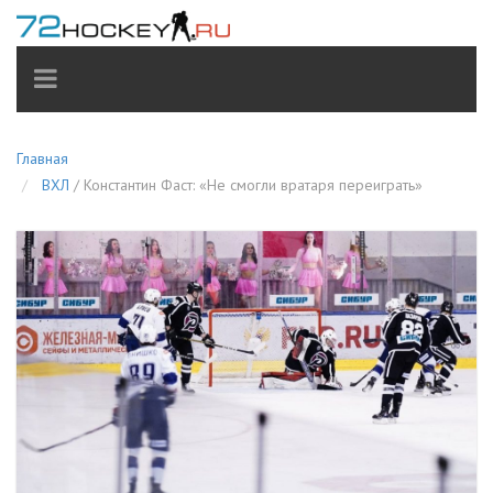
TOGGLE
NAVIGATION
Главная
ВХЛ
/
Константин Фаст: «Не смогли вратаря переиграть»