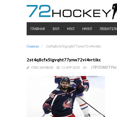
ГЛАВНАЯ
ВХЛ
МХЛ
НМХЛ
ЛЮБИТЕЛ
Главная
2st4q8cfx5lgvqht77ynw72vi4vrtikc
2st4q8cfx5lgvqht77ynw72vi4vrtikc
| ПРОСМОТРЫ:
ГЛЕБ ЗАГИБОВ
12 АПР 2025