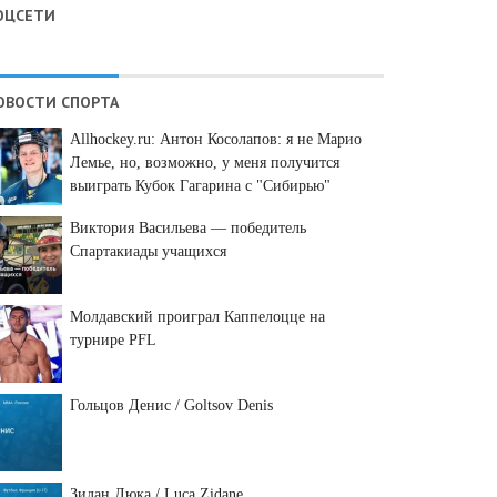
ОЦСЕТИ
ОВОСТИ СПОРТА
Allhockey.ru: Антон Косолапов: я не Марио
Лемье, но, возможно, у меня получится
выиграть Кубок Гагарина с "Сибирью"
Виктория Васильева — победитель
Спартакиады учащихся
Молдавский проиграл Каппелоцце на
турнире PFL
Гольцов Денис / Goltsov Denis
Зидан Люка / Luca Zidane