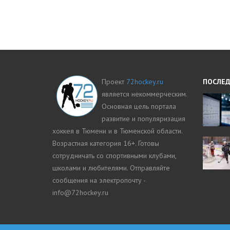
Проект
72hockey.ru
ПОСЛЕД
является некоммерческим.
Основная цель портала
развитие и популяризация
хоккея в Тюмени и в Тюменской области.
Возрастная категория 16+. Готовы
сотрудничать со спортивными клубами,
школами и любителями. Отправляйте
сообщения на электропочту -
info@72hockey.ru