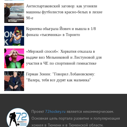
Антиспартаковский заговор: как угоняли
машины футболистов красно-белых в лихие
90-е
Корнеева обыграла Йович и вышла в 1/8
финала «тысячника» в Торонто
«Мерзкий способ»: Хорватия отказала в
выдаче виз Мельниковой и Листуновой для
участия в ЧЕ по спортивной гимнастике
Герман Зонин: "Говорил Лобановскому:
"Валера, тебя все дурят как мальчика"
Проект
72hockey.ru
является некоммерческим.
Основная цель портала развитие и популяризация
хоккея в Тюмени и в Тюменской области.