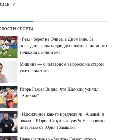
ОЦСЕТИ
ОВОСТИ СПОРТА
«Реал» берет не Олисе, а Диоманде. За
последние годы мадридцы платили так много
только за Беллингема
Мишина — о четверном выбросе: на старом
уже не выехать
Игорь Раков: Видно, что Шамкин усилил
"Арсенал"
«Илюмжинов как-то предложил: «А давай я
роман с Шэрон Стоун закручу?» Невероятное
интервью от Юрия Голышака
Главный тренер «Зенита» Семак: нужно