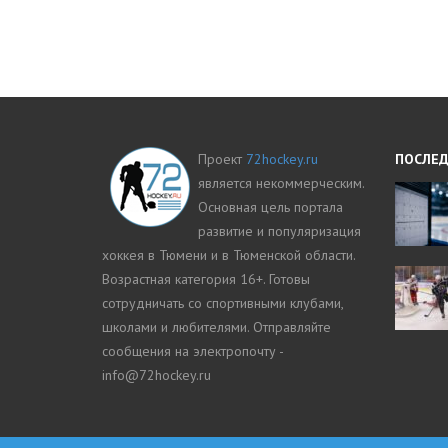
Проект
72hockey.ru
ПОСЛЕД
является некоммерческим.
Основная цель портала
развитие и популяризация
хоккея в Тюмени и в Тюменской области.
Возрастная категория 16+. Готовы
сотрудничать со спортивными клубами,
школами и любителями. Отправляйте
сообщения на электропочту -
info@72hockey.ru