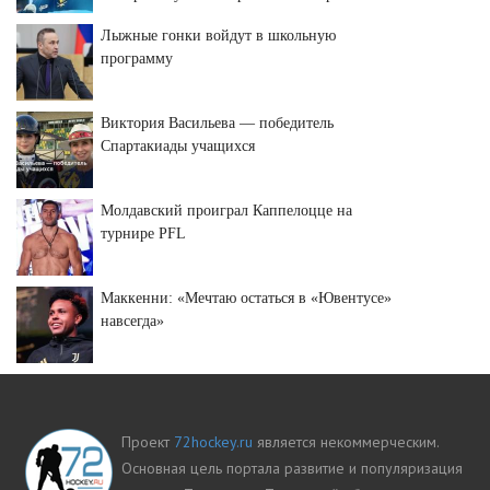
Лыжные гонки войдут в школьную
программу
Виктория Васильева — победитель
Спартакиады учащихся
Молдавский проиграл Каппелоцце на
турнире PFL
Маккенни: «Мечтаю остаться в «Ювентусе»
навсегда»
Проект
72hockey.ru
является некоммерческим.
Основная цель портала развитие и популяризация