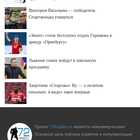
Виктория Васильева — победитель
Спартакиады учащихся
«Зенит» готов бесплатно отдать Горшкова в
аренду «Оренбургу»
Лыжные гонки войдут в школьную
программу
Защитник «Спартака» Ву — о нелепом
пенальти: я видел такое впервые
Проект
72hockey.ru
является некоммерческим.
Основная цель портала развитие и популяризация