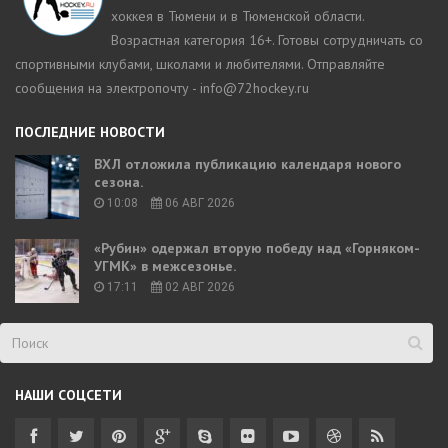
хоккея в Тюмени и в Тюменской области.
Возрастная категория 16+. Готовы сотрудничать со
спортивными клубами, школами и любителями. Отправляйте
сообщения на электропочту - info@72hockey.ru
ПОСЛЕДНИЕ НОВОСТИ
ВХЛ отложила публикацию календаря нового
сезона.
10:08
06 АВГ 2026
«Рубин» одержал вторую победу над «Горняком-
УГМК» в межсезонье.
17:11
02 АВГ 2026
НАШИ СОЦСЕТИ