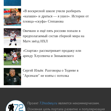
«В воскресной школе учили разбирать
«калаши» и драться — я ушел». Истории от
пловца-«скуфа» Степанова
Овечкин и ещё пять россиян попали в
предполагаемый состав сборной мира на
Матч звёзд НХЛ
«Спартак» рассматривает продажу или
аренду Хлусевича и Зиньковского
Сергей Ильёв: Разговоры о Тедееве в
"Арсенале" не взяты с потолка
Проект
72hockey.ru
является некоммерческим.
Основная цель портала развитие и популяризация