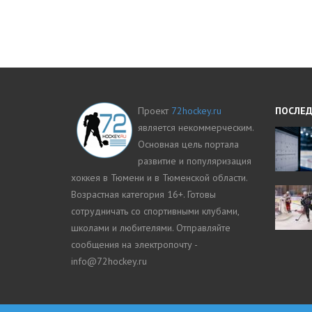
Проект
72hockey.ru
ПОСЛЕД
является некоммерческим.
Основная цель портала
развитие и популяризация
хоккея в Тюмени и в Тюменской области.
Возрастная категория 16+. Готовы
сотрудничать со спортивными клубами,
школами и любителями. Отправляйте
сообщения на электропочту -
info@72hockey.ru