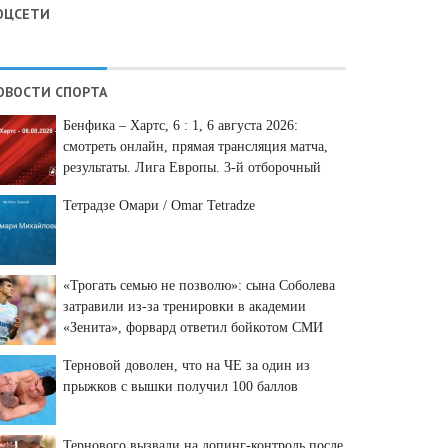
ОЦСЕТИ
ОВОСТИ СПОРТА
Бенфика – Хартс, 6 : 1, 6 августа 2026:
смотреть онлайн, прямая трансляция матча,
результаты. Лига Европы. 3-й отборочный
раунд.
Тетрадзе Омари / Omar Tetradze
«Трогать семью не позволю»: сына Соболева
затравили из-за тренировки в академии
«Зенита», форвард ответил бойкотом СМИ
Терновой доволен, что на ЧЕ за один из
прыжков с вышки получил 100 баллов
Тернового вызвали на допинг-контроль после