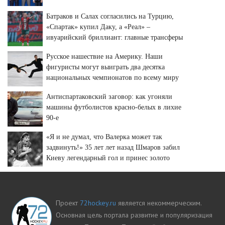
Батраков и Салах согласились на Турцию,
«Спартак» купил Даку, а «Реал» –
ивуарийский бриллиант: главные трансферы
и слухи недели
Русское нашествие на Америку. Наши
фигуристы могут выиграть два десятка
национальных чемпионатов по всему миру
Антиспартаковский заговор: как угоняли
машины футболистов красно-белых в лихие
90-е
«Я и не думал, что Валерка может так
задвинуть!» 35 лет лет назад Шмаров забил
Киеву легендарный гол и принес золото
«Спартаку»
Проект
72hockey.ru
является некоммерческим.
Основная цель портала развитие и популяризация