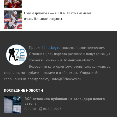
Сын Ларионова — в СКА. И это вызывает
очень большие вопросы
Проект
72hockey.ru
является некоммерческим.
Основная цель портала развитие и популяризация
хоккея в Тюмени и в Тюменской области.
Возрастная категория 16+. Готовы сотрудничать со
спортивными клубами, школами и любителями. Отправляйте
сообщения на электропочту - info@72hockey.ru
ПОСЛЕДНИЕ НОВОСТИ
ВХЛ отложила публикацию календаря нового
сезона.
10:08
06 АВГ 2026