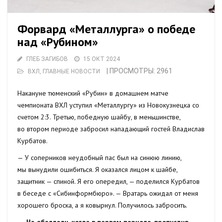
Форвард «Металлурга» о победе
над «Рубином»
ГЛЕБ ЗАГИБОВ
15 ОКТ 2024
| ПРОСМОТРЫ: 2961
ВХЛ
,
ГЛАВНЫЕ НОВОСТИ
Накануне тюменский «Рубин» в домашнем матче
чемпионата ВХЛ уступил «Металлургу» из Новокузнецка со
счетом 2:3. Третью, победную шайбу, в меньшинстве,
во втором периоде забросил нападающий гостей Владислав
Курбатов.
— У соперников неудобный пас был на синюю линию,
мы вынудили ошибиться. Я оказался лицом к шайбе,
защитник — спиной. Я его опередил, — поделился Курбатов
в беседе с «Сибинформбюро». — Вратарь ожидал от меня
хорошего броска, а я ковырнул. Получилось забросить.