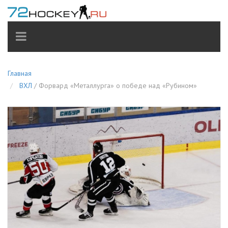
TOGGLE
NAVIGATION
Главная
ВХЛ
/
Форвард «Металлурга» о победе над «Рубином»