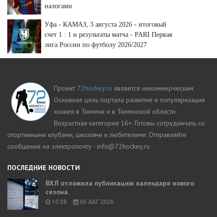
налогами
Уфа - КАМАЗ, 3 августа 2026 - итоговый
счет 1 : 1 и результаты матча - PARI Первая
лига России по футболу 2026/2027
Проект
72hockey.ru
является некоммерческим.
Основная цель портала развитие и популяризация
хоккея в Тюмени и в Тюменской области.
Возрастная категория 16+. Готовы сотрудничать со
спортивными клубами, школами и любителями. Отправляйте
сообщения на электропочту - info@72hockey.ru
ПОСЛЕДНИЕ НОВОСТИ
ВХЛ отложила публикацию календаря нового
сезона.
10:08
06 АВГ 2026