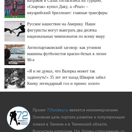
Батраков и Салах согласились на Турцию,
«Спартак» купил Даку, а «Реал» –
ивуарийский бриллиант: главные трансферы
и слухи недели
Русское нашествие на Америку. Наши
фигуристы могут выиграть два десятка
национальных чемпионатов по всему миру
Антиспартаковский заговор: как угоняли
машины футболистов красно-белых в лихие
90-е
«Я и не думал, что Валерка может так
задвинуть!» 35 лет лет назад Шмаров забил
Киеву легендарный гол и принес золото
«Спартаку»
Проект
72hockey.ru
является некоммерческим.
Основная цель портала развитие и популяризация
хоккея в Тюмени и в Тюменской области.
Возрастная категория 16+. Готовы сотрудничать со