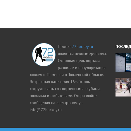
Проект
72hockey.ru
ПОСЛЕД
является некоммерческим.
Основная цель портала
развитие и популяризация
хоккея в Тюмени и в Тюменской области.
Возрастная категория 16+. Готовы
сотрудничать со спортивными клубами,
школами и любителями. Отправляйте
сообщения на электропочту -
info@72hockey.ru