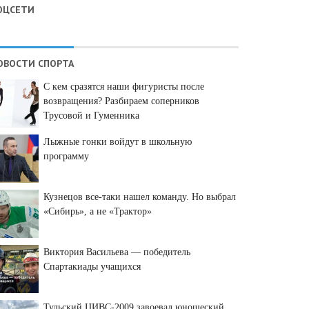
ОЦСЕТИ
ОВОСТИ СПОРТА
С кем сразятся наши фигуристы после
возвращения? Разбираем соперников
Трусовой и Гуменника
Лыжные гонки войдут в школьную
программу
Кузнецов все-таки нашел команду. Но выбрал
«Сибирь», а не «Трактор»
Виктория Васильева — победитель
Спартакиады учащихся
Тульский ЦИВС-2009 завоевал юношеский