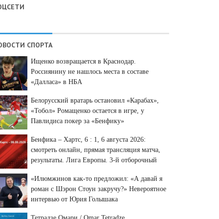
ОЦСЕТИ
ОВОСТИ СПОРТА
Ищенко возвращается в Краснодар.
Россиянину не нашлось места в составе
«Далласа» в НБА
Белорусский вратарь остановил «Карабах»,
«Тобол» Ромащенко остается в игре, у
Павлидиса покер за «Бенфику»
Бенфика – Хартс, 6 : 1, 6 августа 2026:
смотреть онлайн, прямая трансляция матча,
результаты. Лига Европы. 3-й отборочный
раунд.
«Илюмжинов как-то предложил: «А давай я
роман с Шэрон Стоун закручу?» Невероятное
интервью от Юрия Голышака
Тетрадзе Омари / Omar Tetradze