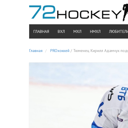
ГЛАВНАЯ
ВХЛ
МХЛ
НМХЛ
ЛЮБИТЕЛ
Главная
PROхоккей
/
Тюменец Кирилл Адамчук подпи