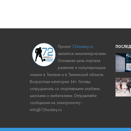
Проект
72hockey.ru
ПОСЛЕД
является некоммерческим.
Основная цель портала
развитие и популяризация
хоккея в Тюмени и в Тюменской области.
Возрастная категория 16+. Готовы
сотрудничать со спортивными клубами,
школами и любителями. Отправляйте
сообщения на электропочту -
info@72hockey.ru