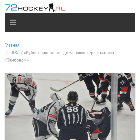
TOGGLE
NAVIGATION
Главная
ВХЛ
/
«Рубин» завершает домашнюю серию матчем с
«Тамбовом»