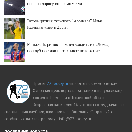
поля на дорогу во время матча
Экс-защитник тульского "Арсенала" Илья
Кулешин умер в 25 лет
Мамаев: Баринов не хотел уходить из «Локо»,
но клуб поставил его в такое положение
Проект
72hockey.ru
является некоммерческим.
Основная цель портала развитие и популяризация
хоккея в Тюмени и в Тюменской области.
Возрастная категория 16+. Готовы сотрудничать со
спортивными клубами, школами и любителями. Отправляйте
сообщения на электропочту - info@72hockey.ru
ПОСЛЕДНИЕ НОВОСТИ