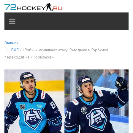
TOGGLE
NAVIGATION
Главная
ВХЛ
/
«Рубин» усиливает атаку: Голоднюк и Горбунов
переходят из «Норильска»