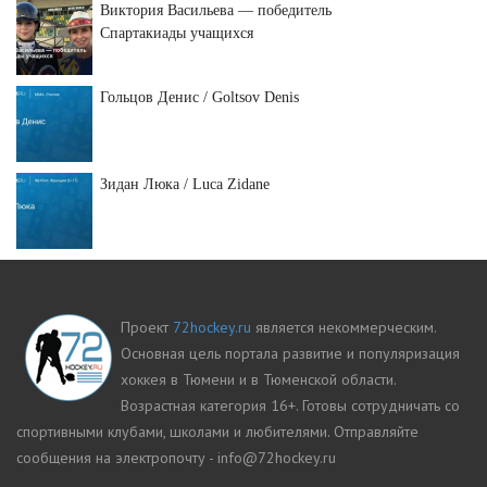
Виктория Васильева — победитель
Спартакиады учащихся
Гольцов Денис / Goltsov Denis
Зидан Люка / Luca Zidane
Проект
72hockey.ru
является некоммерческим.
Основная цель портала развитие и популяризация
хоккея в Тюмени и в Тюменской области.
Возрастная категория 16+. Готовы сотрудничать со
спортивными клубами, школами и любителями. Отправляйте
сообщения на электропочту - info@72hockey.ru