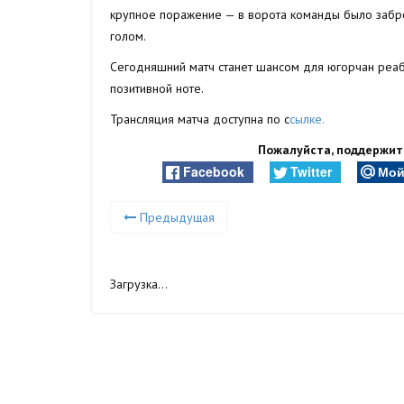
крупное поражение — в ворота команды было забро
голом.
Сегодняшний матч станет шансом для югорчан реаб
позитивной ноте.
Трансляция матча доступна по с
сылке.
Пожалуйста, поддержите
Facebook
Twitter
Мой
Предыдущая
Загрузка...