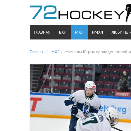
ГЛАВНАЯ
ВХЛ
МХЛ
НМХЛ
ЛЮБИТЕЛ
Главная
МХЛ
/
«Мамонты Югры» проведут второй ма