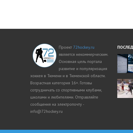
Проект
72hockey.ru
ПОСЛЕД
является некоммерческим.
Основная цель портала
развитие и популяризация
хоккея в Тюмени и в Тюменской области.
Возрастная категория 16+. Готовы
сотрудничать со спортивными клубами,
школами и любителями. Отправляйте
сообщения на электропочту -
info@72hockey.ru